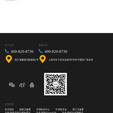
资料更新中......
生产总部
营销总部
400-820-8736
400-820-8736
浙江省建德市朗索路1号
上海市长宁区宣化路300号华宁国际广场北塔
友情链接
世卫组织
国家卫健委
中国疾控中心
中华医学会
浙江卫健委
天猫-朗索居家日用专营店
京东-朗索(lionser)京
京东-朗索京东旗舰店