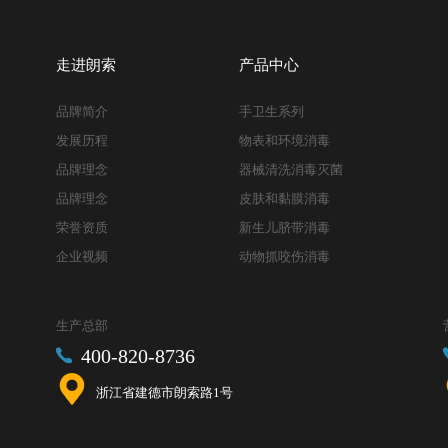
走进朗索
产品中心
品牌简介
手卫生系列
发展历程
物表和环境消毒
品牌理念
器械清洗消毒灭菌
品牌理念
皮肤和黏膜消毒
荣誉资质
新生儿脐带消毒
企业视频
动物抓咬伤消毒
生产总部
400-820-8736
浙江省建德市朗索路1号