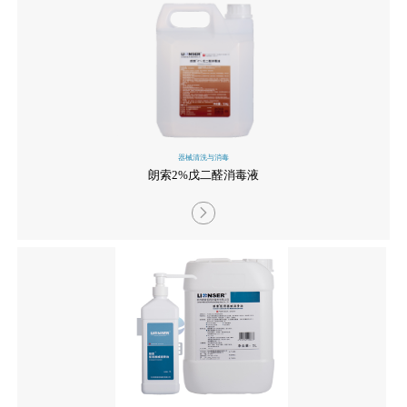
器械清洗与消毒
朗索2%戊二醛消毒液